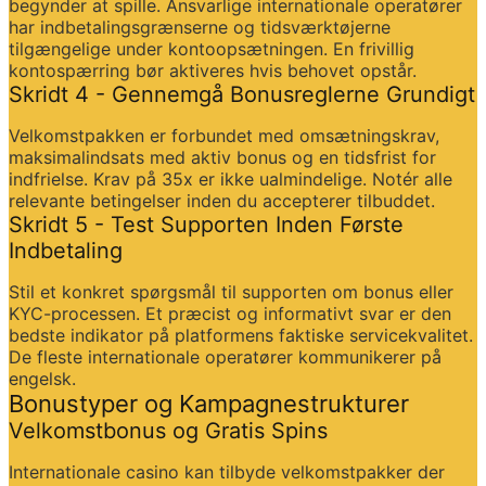
begynder at spille. Ansvarlige internationale operatører 
har indbetalingsgrænserne og tidsværktøjerne 
tilgængelige under kontoopsætningen. En frivillig 
kontospærring bør aktiveres hvis behovet opstår.
Skridt 4 - Gennemgå Bonusreglerne Grundigt
Velkomstpakken er forbundet med omsætningskrav, 
maksimalindsats med aktiv bonus og en tidsfrist for 
indfrielse. Krav på 35x er ikke ualmindelige. Notér alle 
relevante betingelser inden du accepterer tilbuddet.
Skridt 5 - Test Supporten Inden Første 
Indbetaling
Stil et konkret spørgsmål til supporten om bonus eller 
KYC-processen. Et præcist og informativt svar er den 
bedste indikator på platformens faktiske servicekvalitet. 
De fleste internationale operatører kommunikerer på 
engelsk.
Bonustyper og Kampagnestrukturer
Velkomstbonus og Gratis Spins
Internationale casino kan tilbyde velkomstpakker der 