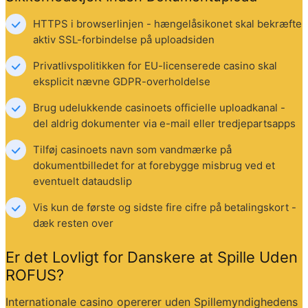
HTTPS i browserlinjen - hængelåsikonet skal bekræfte 
aktiv SSL-forbindelse på uploadsiden
Privatlivspolitikken for EU-licenserede casino skal 
eksplicit nævne GDPR-overholdelse
Brug udelukkende casinoets officielle uploadkanal - 
del aldrig dokumenter via e-mail eller tredjepartsapps
Tilføj casinoets navn som vandmærke på 
dokumentbilledet for at forebygge misbrug ved et 
eventuelt dataudslip
Vis kun de første og sidste fire cifre på betalingskort - 
dæk resten over
Er det Lovligt for Danskere at Spille Uden 
ROFUS?
Internationale casino opererer uden Spillemyndighedens 