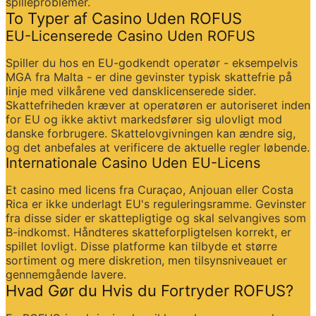
spilleproblemer.
To Typer af Casino Uden ROFUS
EU-Licenserede Casino Uden ROFUS
Spiller du hos en EU-godkendt operatør - eksempelvis 
MGA fra Malta - er dine gevinster typisk skattefrie på 
linje med vilkårene ved dansklicenserede sider. 
Skattefriheden kræver at operatøren er autoriseret inden 
for EU og ikke aktivt markedsfører sig ulovligt mod 
danske forbrugere. Skattelovgivningen kan ændre sig, 
og det anbefales at verificere de aktuelle regler løbende.
Internationale Casino Uden EU-Licens
Et casino med licens fra Curaçao, Anjouan eller Costa 
Rica er ikke underlagt EU's reguleringsramme. Gevinster 
fra disse sider er skattepligtige og skal selvangives som 
B-indkomst. Håndteres skatteforpligtelsen korrekt, er 
spillet lovligt. Disse platforme kan tilbyde et større 
sortiment og mere diskretion, men tilsynsniveauet er 
gennemgående lavere.
Hvad Gør du Hvis du Fortryder ROFUS?