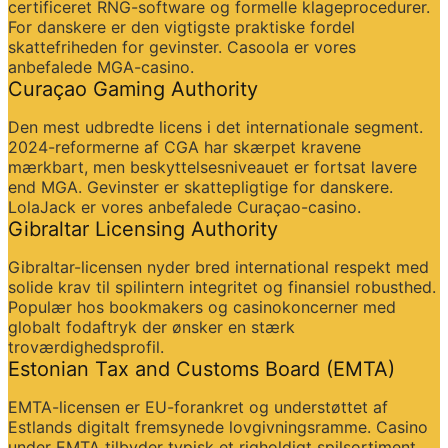
certificeret RNG-software og formelle klageprocedurer. 
For danskere er den vigtigste praktiske fordel 
skattefriheden for gevinster. Casoola er vores 
anbefalede MGA-casino.
Curaçao Gaming Authority
Den mest udbredte licens i det internationale segment. 
2024-reformerne af CGA har skærpet kravene 
mærkbart, men beskyttelsesniveauet er fortsat lavere 
end MGA. Gevinster er skattepligtige for danskere. 
LolaJack er vores anbefalede Curaçao-casino.
Gibraltar Licensing Authority
Gibraltar-licensen nyder bred international respekt med 
solide krav til spilintern integritet og finansiel robusthed. 
Populær hos bookmakers og casinokoncerner med 
globalt fodaftryk der ønsker en stærk 
troværdighedsprofil.
Estonian Tax and Customs Board (EMTA)
EMTA-licensen er EU-forankret og understøttet af 
Estlands digitalt fremsynede lovgivningsramme. Casino 
under EMTA tilbyder typisk et righoldigt spilsortiment 