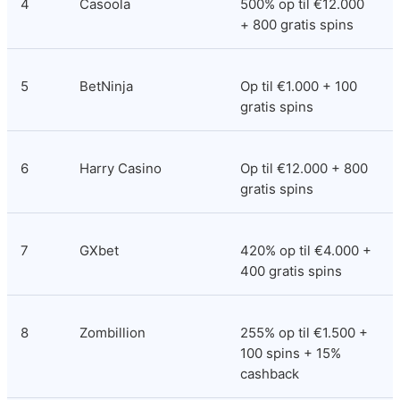
4
Casoola
500% op til €12.000 
+ 800 gratis spins
5
BetNinja
Op til €1.000 + 100 
gratis spins
6
Harry Casino
Op til €12.000 + 800 
gratis spins
7
GXbet
420% op til €4.000 + 
400 gratis spins
8
Zombillion
255% op til €1.500 + 
100 spins + 15% 
cashback