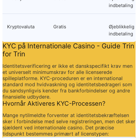
indbetaling
Kryptovaluta
Gratis
Øjeblikkelig 
indbetaling
KYC på Internationale Casino - Guide Trin 
for Trin
Identitetsverificering er ikke et danskspecifikt krav men 
et universelt minimumskrav for alle licenserede 
spilleplatforme. KYC-proceduren er en international 
standard mod hvidvaskning og identitetsbedrageri som 
du sandsynligvis kender fra bankforbindelser og andre 
finansielle udbydere.
Hvornår Aktiveres KYC-Processen?
Mange nytilmeldte forventer at identitetsbekræftelsen 
sker i forbindelse med selve registreringen, men det sker 
sjældent ved internationale casino. Det præcise 
tidspunkt bestemmes primært af licenstypen: